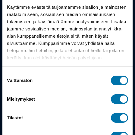
Työsuhdepyörä
Käytämme evästeitä tarjoamamme sisällön ja mainosten
räätälöimiseen, sosiaalisen median ominaisuuksien
Info
tukemiseen ja kävijämäärämme analysoimiseen. Lisäksi
jaamme sosiaalisen median, mainosalan ja analytiikka-
alan kumppaneillemme tietoja siitä, miten käytät
Toimitus
sivustoamme. Kumppanimme voivat yhdistää näitä
Takuu ja palautukset
tietoja muihin tietoihin, joita olet antanut heille tai joita on
kerätty, kun olet käyttänyt heidän palvelujaan.
Maksutavat
Suostumuksen
Vinkit ja osto-oppaat
Välttämätön
valinta
Meistä
Mieltymykset
Tarina
Tilastot