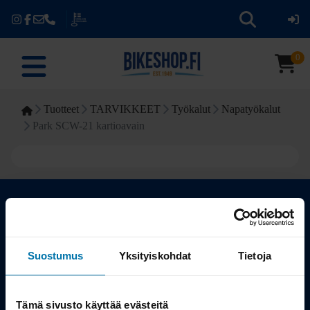
0
Tuotteet
TARVIKKEET
Työkalut
Napatyökalut
Park SCW-21 kartioavain
Kauppa
Suostumus
Yksityiskohdat
Tietoja
Tuotteet
Tämä sivusto käyttää evästeitä