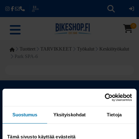
0
Tuotteet
TARVIKKEET
Työkalut
Keskiötyökalut
Park SPA-6
Kauppa
Suostumus
Yksityiskohdat
Tietoja
Tuotteet
Tämä sivusto käyttää evästeitä