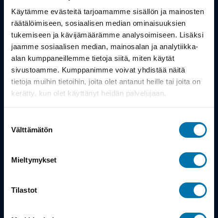
Työsuhdepyörä
Käytämme evästeitä tarjoamamme sisällön ja mainosten
räätälöimiseen, sosiaalisen median ominaisuuksien
Info
tukemiseen ja kävijämäärämme analysoimiseen. Lisäksi
jaamme sosiaalisen median, mainosalan ja analytiikka-
alan kumppaneillemme tietoja siitä, miten käytät
Toimitus
sivustoamme. Kumppanimme voivat yhdistää näitä
Takuu ja palautukset
tietoja muihin tietoihin, joita olet antanut heille tai joita on
kerätty, kun olet käyttänyt heidän palvelujaan.
Maksutavat
Suostumuksen
Vinkit ja osto-oppaat
Välttämätön
valinta
Meistä
Mieltymykset
Tarina
Tilastot