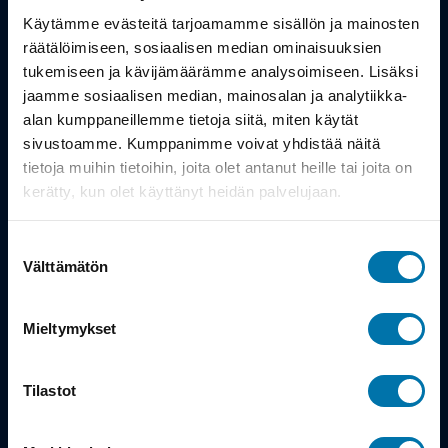
Työsuhdepyörä
Käytämme evästeitä tarjoamamme sisällön ja mainosten
räätälöimiseen, sosiaalisen median ominaisuuksien
Info
tukemiseen ja kävijämäärämme analysoimiseen. Lisäksi
jaamme sosiaalisen median, mainosalan ja analytiikka-
alan kumppaneillemme tietoja siitä, miten käytät
Toimitus
sivustoamme. Kumppanimme voivat yhdistää näitä
Takuu ja palautukset
tietoja muihin tietoihin, joita olet antanut heille tai joita on
kerätty, kun olet käyttänyt heidän palvelujaan.
Maksutavat
Suostumuksen
Vinkit ja osto-oppaat
Välttämätön
valinta
Meistä
Mieltymykset
Tarina
Tilastot