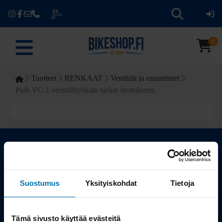
0
Tuotteet
RENKAAT
Venttiilit ja muuntimet
Park VC-1 venttiilityökalu sielun irrotukseen
Kauppa
Suostumus
Yksityiskohdat
Tietoja
Tuotteet
Tämä sivusto käyttää evästeitä