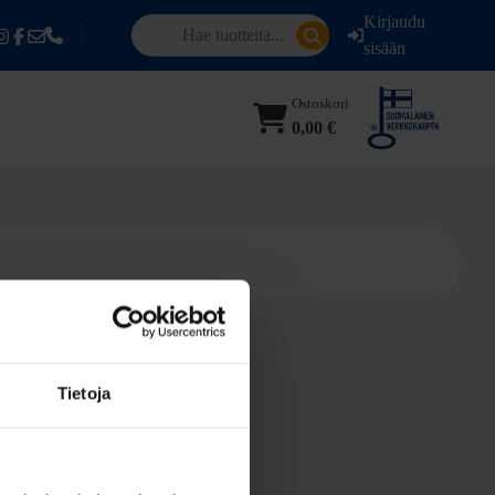
Kirjaudu
sisään
Ostoskori
0,00 €
Tietoja