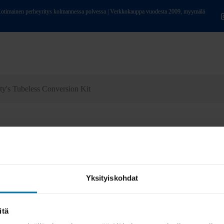
ainen perheyritys kolmannessa polvessa | Verkkokauppa vuodesta 2009, myymälä
ty's Tubeless Conversion Kit
Yksityiskohdat
itä