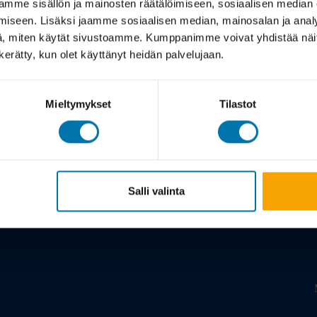
mme sisällön ja mainosten räätälöimiseen, sosiaalisen median
iseen. Lisäksi jaamme sosiaalisen median, mainosalan ja analy
, miten käytät sivustoamme. Kumppanimme voivat yhdistää näitä t
n kerätty, kun olet käyttänyt heidän palvelujaan.
Mieltymykset
Tilastot
Meistä
Salli valinta
Tarina
Viil