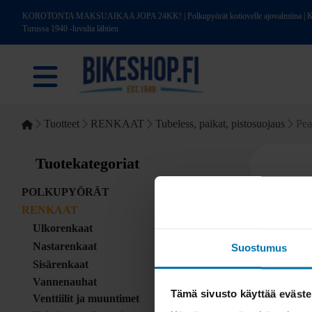
KOROTONTA MAKSUAIKAA JOPA 24KK! | Polkupyörät kotiovelle ajovalmiina | Kotim
Turussa 1940 -luvulta lähtien
Tuotteet
RENKAAT
Tubeless, paikat, pistosuojaus
Pea
Tuotekategoriat
POLKUPYÖRÄT
RENKAAT
Ulkorenkaat
Nastarenkaat
Suostumus
Sisärenkaat
Vannenauhat
Tämä sivusto käyttää eväste
Venttiilit ja muuntimet