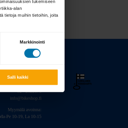
 ominaisuuksien tukemiseen
tiikka-alan
ietoja muihin tietoihin, joita
Markkinointi
Salli kaikki
arinkatu 3, 20320 Turku
02 - 2322675
info@bikeshop.fi
Myymälä avoinna:
Ma-Pe 10-19, La 10-15