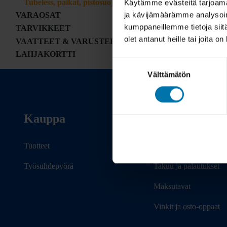
Tubeless, paikat, pistosuojaus
Käytämme evästeitä tarjoama
ja kävijämäärämme analysoim
VARAOSAT
kumppaneillemme tietoja siitä
TARVIKKEET
olet antanut heille tai joita o
VAATTEET & VARUSTEET
LAHJAKORTTI
Suostumuksen
Välttämätön
valinta
Kauppa
Info
Tuotteet
Toimitus
Työsuhdepyörä
Takuu ja palautukset
Maksutavat
Vinkit ja osto-oppaat