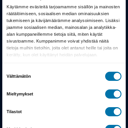
Työsuhdepyörä
Käytämme evästeitä tarjoamamme sisällön ja mainosten
räätälöimiseen, sosiaalisen median ominaisuuksien
Info
tukemiseen ja kävijämäärämme analysoimiseen. Lisäksi
jaamme sosiaalisen median, mainosalan ja analytiikka-
alan kumppaneillemme tietoja siitä, miten käytät
Toimitus
sivustoamme. Kumppanimme voivat yhdistää näitä
Takuu ja palautukset
tietoja muihin tietoihin, joita olet antanut heille tai joita on
kerätty, kun olet käyttänyt heidän palvelujaan.
Maksutavat
Suostumuksen
Vinkit ja osto-oppaat
Välttämätön
valinta
Meistä
Mieltymykset
Tarina
Tilastot