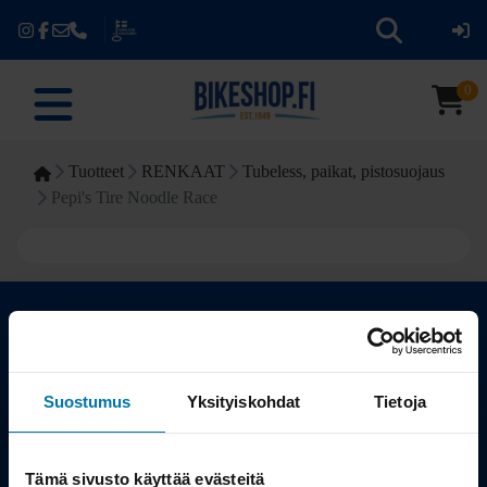
0
Tuotteet
RENKAAT
Tubeless, paikat, pistosuojaus
Pepi's Tire Noodle Race
Kauppa
Suostumus
Yksityiskohdat
Tietoja
Tuotteet
Tämä sivusto käyttää evästeitä