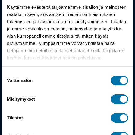
Työsuhdepyörä
Käytämme evästeitä tarjoamamme sisällön ja mainosten
räätälöimiseen, sosiaalisen median ominaisuuksien
Info
tukemiseen ja kävijämäärämme analysoimiseen. Lisäksi
jaamme sosiaalisen median, mainosalan ja analytiikka-
alan kumppaneillemme tietoja siitä, miten käytät
Toimitus
sivustoamme. Kumppanimme voivat yhdistää näitä
Takuu ja palautukset
tietoja muihin tietoihin, joita olet antanut heille tai joita on
kerätty, kun olet käyttänyt heidän palvelujaan.
Maksutavat
Suostumuksen
Vinkit ja osto-oppaat
Välttämätön
valinta
Meistä
Mieltymykset
Tarina
Tilastot