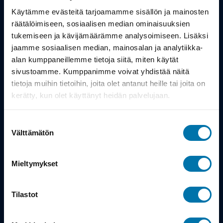
Työsuhdepyörä
Käytämme evästeitä tarjoamamme sisällön ja mainosten
räätälöimiseen, sosiaalisen median ominaisuuksien
Info
tukemiseen ja kävijämäärämme analysoimiseen. Lisäksi
jaamme sosiaalisen median, mainosalan ja analytiikka-
alan kumppaneillemme tietoja siitä, miten käytät
Toimitus
sivustoamme. Kumppanimme voivat yhdistää näitä
Takuu ja palautukset
tietoja muihin tietoihin, joita olet antanut heille tai joita on
kerätty, kun olet käyttänyt heidän palvelujaan.
Maksutavat
Suostumuksen
Vinkit ja osto-oppaat
Välttämätön
valinta
Meistä
Mieltymykset
Tarina
Tilastot