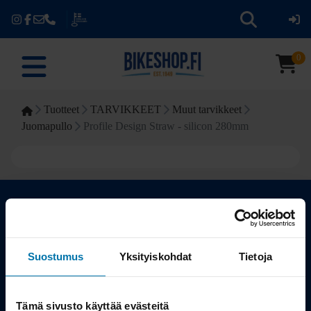
0
Tuotteet
TARVIKKEET
Muut tarvikkeet
Juomapullo
Profile Design Straw - silicon 280mm
Kauppa
Suostumus
Yksityiskohdat
Tietoja
Tuotteet
Tämä sivusto käyttää evästeitä