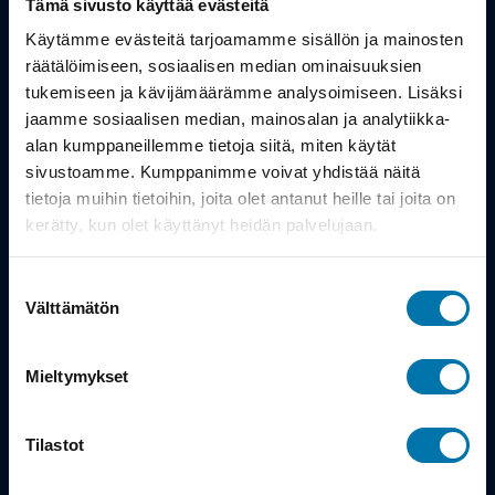
Tämä sivusto käyttää evästeitä
Työsuhdepyörä
Käytämme evästeitä tarjoamamme sisällön ja mainosten
räätälöimiseen, sosiaalisen median ominaisuuksien
tukemiseen ja kävijämäärämme analysoimiseen. Lisäksi
Info
jaamme sosiaalisen median, mainosalan ja analytiikka-
alan kumppaneillemme tietoja siitä, miten käytät
Toimitus
sivustoamme. Kumppanimme voivat yhdistää näitä
tietoja muihin tietoihin, joita olet antanut heille tai joita on
Takuu ja palautukset
kerätty, kun olet käyttänyt heidän palvelujaan.
Maksutavat
Suostumuksen
Vinkit ja osto-oppaat
Välttämätön
valinta
Meistä
Mieltymykset
Tarina
Tilastot