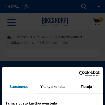
0
Tuotteet
TARVIKKEET
Kuljetusvälineet
Laukkujen varaosat
QL 2.1 alakiinnike
Kauppa
Suostumus
Yksityiskohdat
Tietoja
Tuotteet
Tämä sivusto käyttää evästeitä