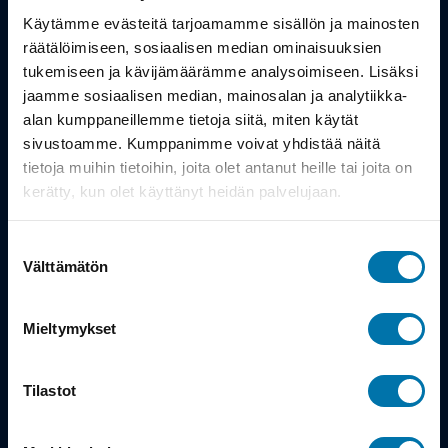
Työsuhdepyörä
Käytämme evästeitä tarjoamamme sisällön ja mainosten
räätälöimiseen, sosiaalisen median ominaisuuksien
Info
tukemiseen ja kävijämäärämme analysoimiseen. Lisäksi
jaamme sosiaalisen median, mainosalan ja analytiikka-
alan kumppaneillemme tietoja siitä, miten käytät
Toimitus
sivustoamme. Kumppanimme voivat yhdistää näitä
Takuu ja palautukset
tietoja muihin tietoihin, joita olet antanut heille tai joita on
kerätty, kun olet käyttänyt heidän palvelujaan.
Maksutavat
Suostumuksen
Vinkit ja osto-oppaat
Välttämätön
valinta
Meistä
Mieltymykset
Tarina
Tilastot