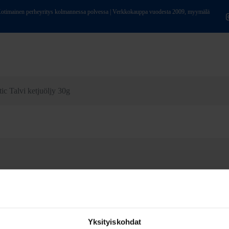
ainen perheyritys kolmannessa polvessa | Verkkokauppa vuodesta 2009, myymälä
ic Talvi ketjuöljy 30g
Yksityiskohdat