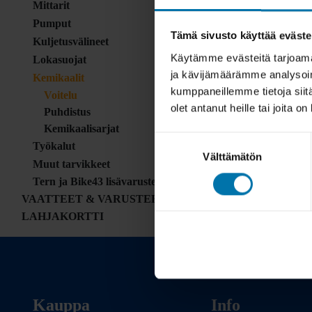
Mittarit
Pumput
Tämä sivusto käyttää eväste
Kuljetusvälineet
Käytämme evästeitä tarjoama
Lokasuojat
ja kävijämäärämme analysoim
Kemikaalit
kumppaneillemme tietoja siitä
Voitelu
olet antanut heille tai joita o
Puhdistus
Kemikaalisarjat
Suostumuksen
Työkalut
Välttämätön
valinta
Muut tarvikkeet
Tern ja Bike43 lisävarusteet
VAATTEET & VARUSTEET
LAHJAKORTTI
Kauppa
Info