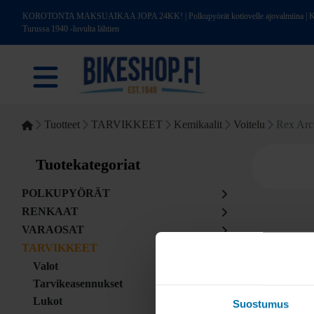
KOROTONTA MAKSUAIKAA JOPA 24KK! | Polkupyörät kotiovelle ajovalmiina | Kotim
Turussa 1940 -luvulta lähtien
Tuotteet
TARVIKKEET
Kemikaalit
Voitelu
Rex Arct
Tuotekategoriat
POLKUPYÖRÄT
RENKAAT
VARAOSAT
TARVIKKEET
Valot
Tarvikeasennukset
Lukot
Suostumus