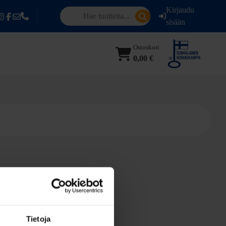
Kirjaudu
sisään
Ostoskori
0,00 €
Tietoja