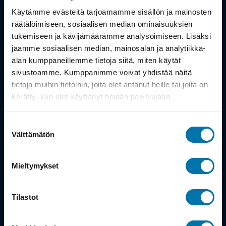
Työsuhdepyörä
Käytämme evästeitä tarjoamamme sisällön ja mainosten
räätälöimiseen, sosiaalisen median ominaisuuksien
Info
tukemiseen ja kävijämäärämme analysoimiseen. Lisäksi
jaamme sosiaalisen median, mainosalan ja analytiikka-
alan kumppaneillemme tietoja siitä, miten käytät
Toimitus
sivustoamme. Kumppanimme voivat yhdistää näitä
Takuu ja palautukset
tietoja muihin tietoihin, joita olet antanut heille tai joita on
kerätty, kun olet käyttänyt heidän palvelujaan.
Maksutavat
Suostumuksen
Vinkit ja osto-oppaat
Välttämätön
valinta
Meistä
Mieltymykset
Tarina
Tilastot