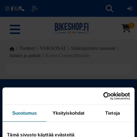
0
Tuotteet
VARAOSAT
Sähköpyörien varaosat
Johdot ja anturit
Ruuvi ConnectModule
Kauppa
Suostumus
Yksityiskohdat
Tietoja
Tuotteet
Tämä sivusto käyttää evästeitä