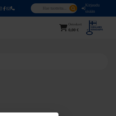
Kirjaudu
sisään
Ostoskori
0,00 €