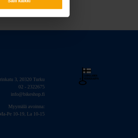
Salli kaikki
arinkatu 3, 20320 Turku
02 - 2322675
info@bikeshop.fi
Myymälä avoinna:
Ma-Pe 10-19, La 10-15