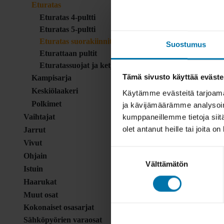
Eturatas
Eturatas 4-pultti
Eturatas 5-pultti
Eturatas suorakiinnitys
Suostumus
Eturattaan pultit
Eturatassuojat ja ketjuohjurit
Tämä sivusto käyttää eväste
Kampisarja
Keskiölaakeri
Käytämme evästeitä tarjoama
Polkimet
ja kävijämäärämme analysoim
kumppaneillemme tietoja siitä
Vaihtajat
olet antanut heille tai joita o
Jarrut
Vivut
Suostumuksen
Ohjain
Välttämätön
valinta
Istuin
Haarukat
Muut osat
Kokonaiset osasarjat
Sähköpyörien varaosat