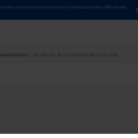
ainen perheyritys kolmannessa polvessa | Verkkokauppa vuodesta 2009, myymälä
 suorakiinnitys
SRAM 36T Bosch eturatas DM 1x12v teräs