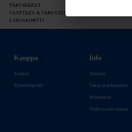
TARVIKKEET
VAATTEET & VARUSTEET
LAHJAKORTTI
Kauppa
Info
Tuotteet
Toimitus
Työsuhdepyörä
Takuu ja palautukset
Maksutavat
Vinkit ja osto-oppaat