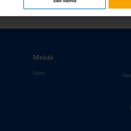
Salli valinta
Meistä
Tarina
Viil