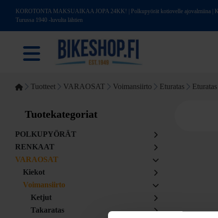
KOROTONTA MAKSUAIKAA JOPA 24KK! | Polkupyörät kotiovelle ajovalmiina | Kotim
Turussa 1940 -luvulta lähtien
Tuotteet
VARAOSAT
Voimansiirto
Eturatas
Eturatas
Tuotekategoriat
POLKUPYÖRÄT
RENKAAT
VARAOSAT
Kiekot
Voimansiirto
Ketjut
Takaratas