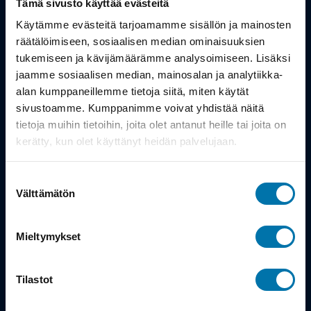
Tämä sivusto käyttää evästeitä
Työsuhdepyörä
Käytämme evästeitä tarjoamamme sisällön ja mainosten
räätälöimiseen, sosiaalisen median ominaisuuksien
tukemiseen ja kävijämäärämme analysoimiseen. Lisäksi
Info
jaamme sosiaalisen median, mainosalan ja analytiikka-
alan kumppaneillemme tietoja siitä, miten käytät
Toimitus
sivustoamme. Kumppanimme voivat yhdistää näitä
tietoja muihin tietoihin, joita olet antanut heille tai joita on
Takuu ja palautukset
kerätty, kun olet käyttänyt heidän palvelujaan.
Maksutavat
Suostumuksen
Vinkit ja osto-oppaat
Välttämätön
valinta
Meistä
Mieltymykset
Tarina
Tilastot