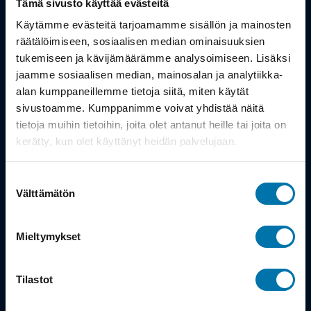
Tämä sivusto käyttää evästeitä
Työsuhdepyörä
Käytämme evästeitä tarjoamamme sisällön ja mainosten
räätälöimiseen, sosiaalisen median ominaisuuksien
tukemiseen ja kävijämäärämme analysoimiseen. Lisäksi
Info
jaamme sosiaalisen median, mainosalan ja analytiikka-
alan kumppaneillemme tietoja siitä, miten käytät
Toimitus
sivustoamme. Kumppanimme voivat yhdistää näitä
tietoja muihin tietoihin, joita olet antanut heille tai joita on
Takuu ja palautukset
kerätty, kun olet käyttänyt heidän palvelujaan.
Maksutavat
Suostumuksen
Vinkit ja osto-oppaat
Välttämätön
valinta
Meistä
Mieltymykset
Tarina
Tilastot