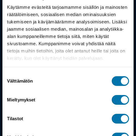
Työsuhdepyörä
Käytämme evästeitä tarjoamamme sisällön ja mainosten
räätälöimiseen, sosiaalisen median ominaisuuksien
Info
tukemiseen ja kävijämäärämme analysoimiseen. Lisäksi
jaamme sosiaalisen median, mainosalan ja analytiikka-
alan kumppaneillemme tietoja siitä, miten käytät
Toimitus
sivustoamme. Kumppanimme voivat yhdistää näitä
Takuu ja palautukset
tietoja muihin tietoihin, joita olet antanut heille tai joita on
kerätty, kun olet käyttänyt heidän palvelujaan.
Maksutavat
Suostumuksen
Vinkit ja osto-oppaat
Välttämätön
valinta
Meistä
Mieltymykset
Tarina
Tilastot