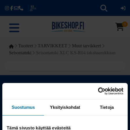
0
Tuotteet
TARVIKKEET
Muut tarvikkeet
Seisontatuki
Seisontatuki XLC KS-R04 takahaarukkaan
Kauppa
Suostumus
Yksityiskohdat
Tietoja
Tuotteet
Tämä sivusto käyttää evästeitä