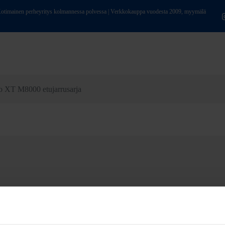
ainen perheyritys kolmannessa polvessa | Verkkokauppa vuodesta 2009, myymälä
 XT M8000 etujarrusarja