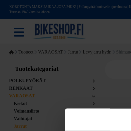
KOROTONTA MAKSUAIKAA JOPA 24KK! | Polkupyörät kotiovelle ajovalmiina | Kotim
Turussa 1940 -luvulta lähtien
Tuotteet
VARAOSAT
Jarrut
Levyjarru hydr.
Shimano
Tuotekategoriat
POLKUPYÖRÄT
RENKAAT
VARAOSAT
Kiekot
Voimansiirto
Vaihtajat
Jarrut