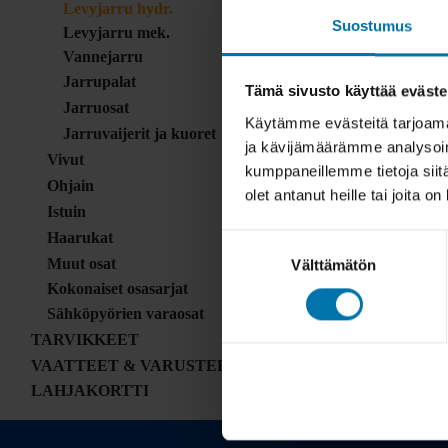
Levyjarru hydr.
Suostumus
Levyjarru mek.
Vannejarru
Jarrupalat
Tämä sivusto käyttää eväste
Jarruosat
Käytämme evästeitä tarjoama
Jarruvaijerit ja kuoret
ja kävijämäärämme analysoim
Vivut
kumppaneillemme tietoja siitä
Ohjain
olet antanut heille tai joita o
Istuin
Haarukat
Suostumuksen
Muut osat
Välttämätön
valinta
Kokonaiset osasarjat
Sähköpyörien varaosat
TARVIKKEET
VAATTEET & VARUSTEET
LAHJAKORTTI