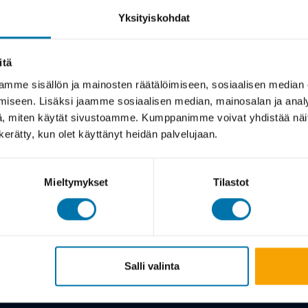
Yksityiskohdat
itä
mme sisällön ja mainosten räätälöimiseen, sosiaalisen median
iseen. Lisäksi jaamme sosiaalisen median, mainosalan ja analy
, miten käytät sivustoamme. Kumppanimme voivat yhdistää näitä t
n kerätty, kun olet käyttänyt heidän palvelujaan.
Mieltymykset
Tilastot
Salli valinta