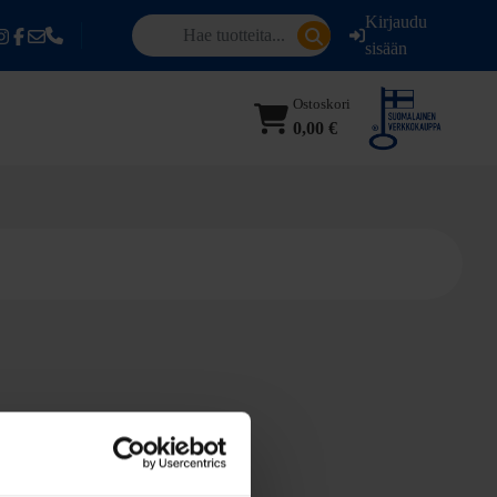
Kirjaudu
sisään
Ostoskori
0,00 €