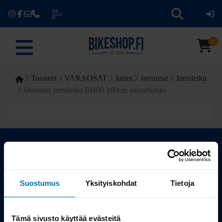
0
Tuotteet
VARAOSAT
Jarrut
Jarruosat
Jarruletku
Shimano jarruletku BH90 100cm suora/banjo
Kauppa
Suostumus
Yksityiskohdat
Tietoja
Tuotteet
Tämä sivusto käyttää evästeitä