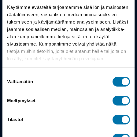
Työsuhdepyörä
Käytämme evästeitä tarjoamamme sisällön ja mainosten
räätälöimiseen, sosiaalisen median ominaisuuksien
Info
tukemiseen ja kävijämäärämme analysoimiseen. Lisäksi
jaamme sosiaalisen median, mainosalan ja analytiikka-
alan kumppaneillemme tietoja siitä, miten käytät
Toimitus
sivustoamme. Kumppanimme voivat yhdistää näitä
Takuu ja palautukset
tietoja muihin tietoihin, joita olet antanut heille tai joita on
kerätty, kun olet käyttänyt heidän palvelujaan.
Maksutavat
Suostumuksen
Vinkit ja osto-oppaat
Välttämätön
valinta
Meistä
Mieltymykset
Tarina
Tilastot