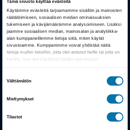
Tämä sivusto käyttää evästeitä
Työsuhdepyörä
Käytämme evästeitä tarjoamamme sisällön ja mainosten
räätälöimiseen, sosiaalisen median ominaisuuksien
tukemiseen ja kävijämäärämme analysoimiseen. Lisäksi
Info
jaamme sosiaalisen median, mainosalan ja analytiikka-
alan kumppaneillemme tietoja siitä, miten käytät
Toimitus
sivustoamme. Kumppanimme voivat yhdistää näitä
tietoja muihin tietoihin, joita olet antanut heille tai joita on
Takuu ja palautukset
kerätty, kun olet käyttänyt heidän palvelujaan.
Maksutavat
Suostumuksen
Vinkit ja osto-oppaat
Välttämätön
valinta
Meistä
Mieltymykset
Tarina
Tilastot