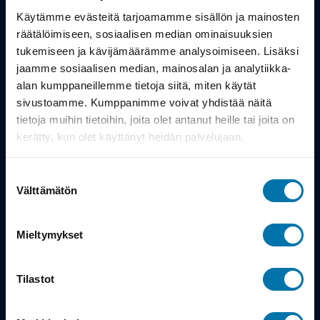
Työsuhdepyörä
Käytämme evästeitä tarjoamamme sisällön ja mainosten
räätälöimiseen, sosiaalisen median ominaisuuksien
Info
tukemiseen ja kävijämäärämme analysoimiseen. Lisäksi
jaamme sosiaalisen median, mainosalan ja analytiikka-
alan kumppaneillemme tietoja siitä, miten käytät
Toimitus
sivustoamme. Kumppanimme voivat yhdistää näitä
Takuu ja palautukset
tietoja muihin tietoihin, joita olet antanut heille tai joita on
kerätty, kun olet käyttänyt heidän palvelujaan.
Maksutavat
Suostumuksen
Vinkit ja osto-oppaat
Välttämätön
valinta
Meistä
Mieltymykset
Tarina
Tilastot