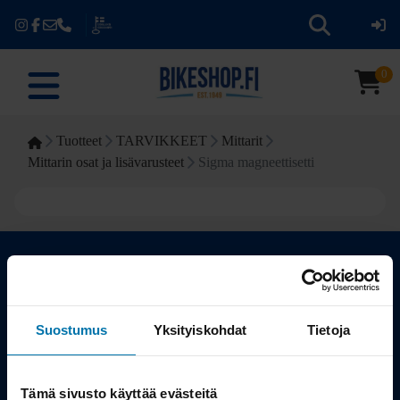
0
Tuotteet
TARVIKKEET
Mittarit
Mittarin osat ja lisävarusteet
Sigma magneettisetti
Kauppa
Suostumus
Yksityiskohdat
Tietoja
Tuotteet
Tämä sivusto käyttää evästeitä