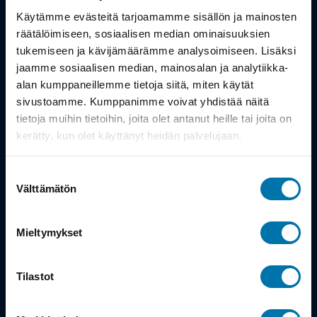
Työsuhdepyörä
Käytämme evästeitä tarjoamamme sisällön ja mainosten
räätälöimiseen, sosiaalisen median ominaisuuksien
Info
tukemiseen ja kävijämäärämme analysoimiseen. Lisäksi
jaamme sosiaalisen median, mainosalan ja analytiikka-
alan kumppaneillemme tietoja siitä, miten käytät
Toimitus
sivustoamme. Kumppanimme voivat yhdistää näitä
Takuu ja palautukset
tietoja muihin tietoihin, joita olet antanut heille tai joita on
kerätty, kun olet käyttänyt heidän palvelujaan.
Maksutavat
Suostumuksen
Vinkit ja osto-oppaat
Välttämätön
valinta
Meistä
Mieltymykset
Tarina
Tilastot