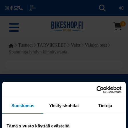
0
Tuotteet
TARVIKKEET
Valot
Valojen osat
Spanninga lyhdyn kiinnitysrauta
Kauppa
Suostumus
Yksityiskohdat
Tietoja
Tuotteet
Tämä sivusto käyttää evästeitä