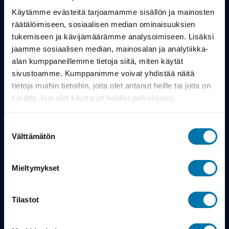
Työsuhdepyörä
Käytämme evästeitä tarjoamamme sisällön ja mainosten
räätälöimiseen, sosiaalisen median ominaisuuksien
Info
tukemiseen ja kävijämäärämme analysoimiseen. Lisäksi
jaamme sosiaalisen median, mainosalan ja analytiikka-
alan kumppaneillemme tietoja siitä, miten käytät
Toimitus
sivustoamme. Kumppanimme voivat yhdistää näitä
Takuu ja palautukset
tietoja muihin tietoihin, joita olet antanut heille tai joita on
kerätty, kun olet käyttänyt heidän palvelujaan.
Maksutavat
Suostumuksen
Vinkit ja osto-oppaat
Välttämätön
valinta
Meistä
Mieltymykset
Tarina
Tilastot