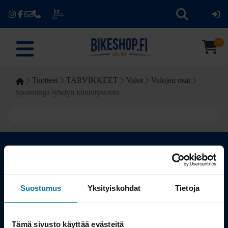
0
Tuotteet
TARVIKKEET
Valot
Valojen osat
Spanninga lyhdyn kiinnitysrauta
Kauppa
Suostumus
Yksityiskohdat
Tietoja
Tuotteet
Tämä sivusto käyttää evästeitä