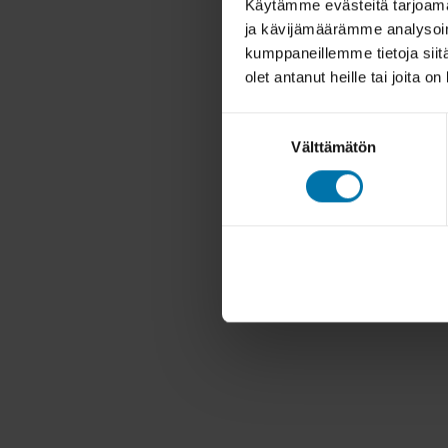
Käytämme evästeitä tarjoama
ja kävijämäärämme analysoim
kumppaneillemme tietoja siitä
olet antanut heille tai joita o
Suostumuksen
Välttämätön
valinta