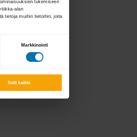
 ominaisuuksien tukemiseen
tiikka-alan
ietoja muihin tietoihin, joita
Markkinointi
Salli kaikki