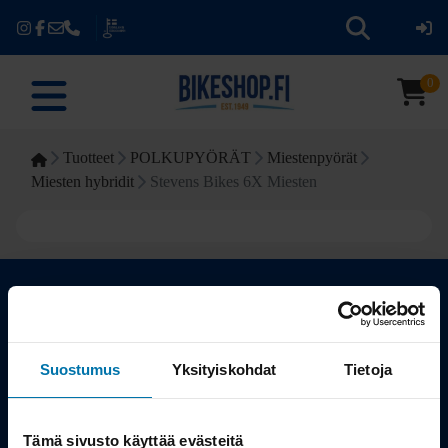
0
Tuotteet
POLKUPYÖRÄT
Miestenpyörät
Miesten hybridit
Stevens Bikes 6X Miesten
Kauppa
Suostumus
Yksityiskohdat
Tietoja
Tuotteet
Tämä sivusto käyttää evästeitä