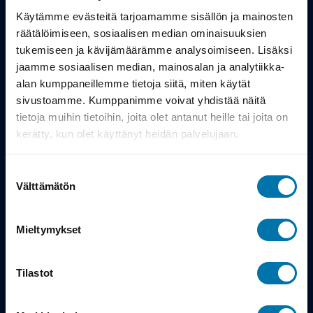
Työsuhdepyörä
Käytämme evästeitä tarjoamamme sisällön ja mainosten
räätälöimiseen, sosiaalisen median ominaisuuksien
Info
tukemiseen ja kävijämäärämme analysoimiseen. Lisäksi
jaamme sosiaalisen median, mainosalan ja analytiikka-
alan kumppaneillemme tietoja siitä, miten käytät
Toimitus
sivustoamme. Kumppanimme voivat yhdistää näitä
Takuu ja palautukset
tietoja muihin tietoihin, joita olet antanut heille tai joita on
kerätty, kun olet käyttänyt heidän palvelujaan.
Maksutavat
Suostumuksen
Vinkit ja osto-oppaat
Välttämätön
valinta
Meistä
Mieltymykset
Tarina
Tilastot