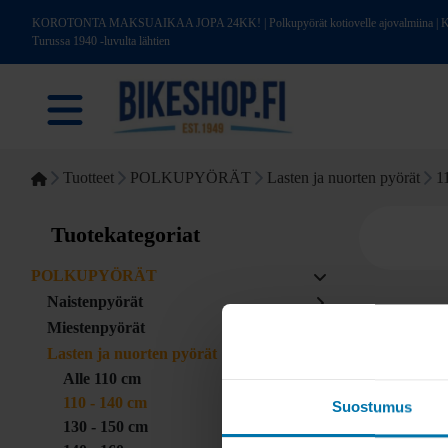
KOROTONTA MAKSUAIKAA JOPA 24KK! | Polkupyörät kotiovelle ajovalmiina | Kotim
Turussa 1940 -luvulta lähtien
Tuotteet
POLKUPYÖRÄT
Lasten ja nuorten pyörät
1
Tuotekategoriat
POLKUPYÖRÄT
Naistenpyörät
Miestenpyörät
Lasten ja nuorten pyörät
Alle 110 cm
110 - 140 cm
Suostumus
130 - 150 cm