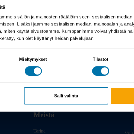
itä
mme sisällön ja mainosten räätälöimiseen, sosiaalisen median
iseen. Lisäksi jaamme sosiaalisen median, mainosalan ja analy
, miten käytät sivustoamme. Kumppanimme voivat yhdistää näitä t
n kerätty, kun olet käyttänyt heidän palvelujaan.
Mieltymykset
Tilastot
Salli valinta
Meistä
Tarina
Viil