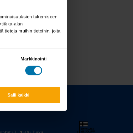
 ominaisuuksien tukemiseen
tiikka-alan
ietoja muihin tietoihin, joita
Markkinointi
Salli kaikki
arinkatu 3, 20320 Turku