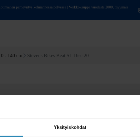
ainen perheyritys kolmannessa polvessa | Verkkokauppa vuodesta 2009, myymälä
10 - 140 cm
Stevens Bikes Beat SL Disc 20
Yksityiskohdat