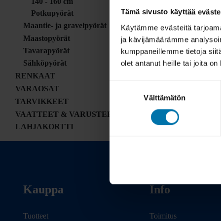
140 - 160 cm
Tämä sivusto käyttää eväste
Potkupyörät
Maantie- ja gravelpyörät
Käytämme evästeitä tarjoama
Maastopyörät
ja kävijämäärämme analysoim
Tavarapyörät
kumppaneillemme tietoja siitä
olet antanut heille tai joita o
Sähköpyörät
RENKAAT
Suostumuksen
VARAOSAT
Välttämätön
valinta
TARVIKKEET
VAATTEET & VARUSTEET
LAHJAKORTTI
Kauppa
Info
Tuotteet
Toimitus