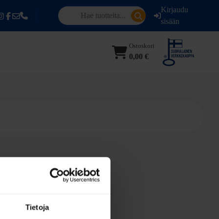
Kirjaudu
sisään
Ostoskori
0,00 €
Tietoja