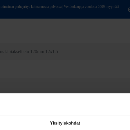
ainen perheyritys kolmannessa polvessa | Verkkokauppa vuodesta 2009, myymälä
ns läpiakseli etu 120mm 12x1.5
Yksityiskohdat