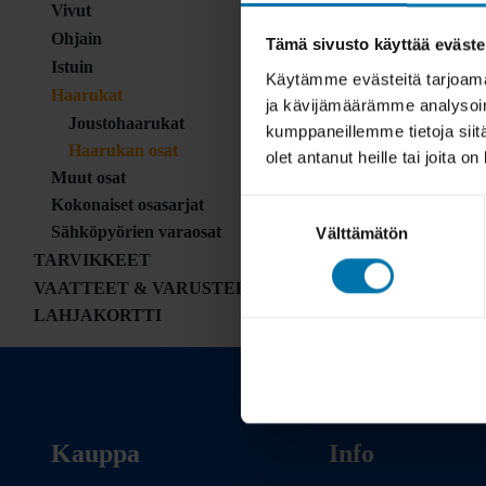
Vivut
Ohjain
Tämä sivusto käyttää eväste
Istuin
Käytämme evästeitä tarjoama
Haarukat
ja kävijämäärämme analysoim
Joustohaarukat
kumppaneillemme tietoja siitä
Haarukan osat
olet antanut heille tai joita o
Muut osat
Kokonaiset osasarjat
Suostumuksen
Sähköpyörien varaosat
Välttämätön
valinta
TARVIKKEET
VAATTEET & VARUSTEET
LAHJAKORTTI
Kauppa
Info