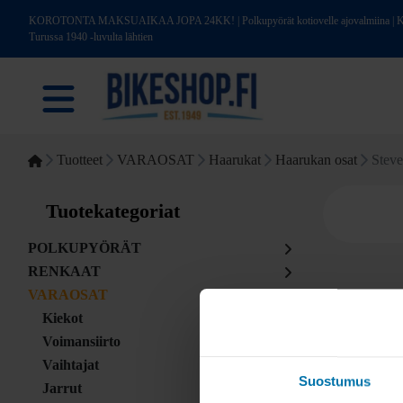
KOROTONTA MAKSUAIKAA JOPA 24KK! | Polkupyörät kotiovelle ajovalmiina | Kotim
Turussa 1940 -luvulta lähtien
Tuotteet
VARAOSAT
Haarukat
Haarukan osat
Steve
Tuotekategoriat
POLKUPYÖRÄT
RENKAAT
VARAOSAT
Kiekot
Voimansiirto
Vaihtajat
Suostumus
Jarrut