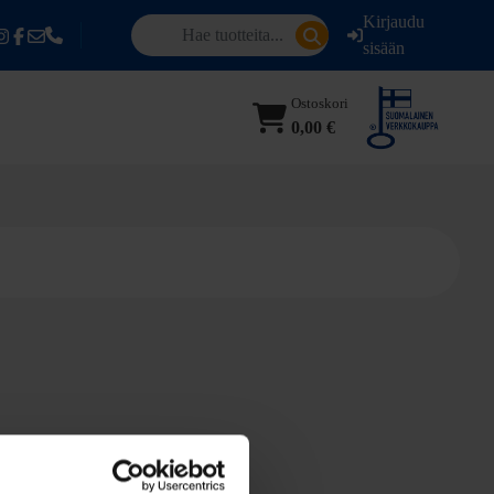
Kirjaudu
sisään
Ostoskori
0,00 €