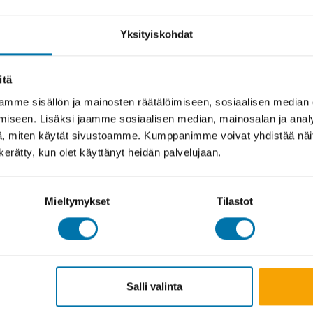
Yksityiskohdat
itä
mme sisällön ja mainosten räätälöimiseen, sosiaalisen median
iseen. Lisäksi jaamme sosiaalisen median, mainosalan ja analy
, miten käytät sivustoamme. Kumppanimme voivat yhdistää näitä t
n kerätty, kun olet käyttänyt heidän palvelujaan.
Mieltymykset
Tilastot
Salli valinta