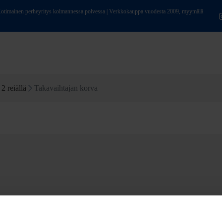
ainen perheyritys kolmannessa polvessa | Verkkokauppa vuodesta 2009, myymälä
2 reiällä
Takavaihtajan korva