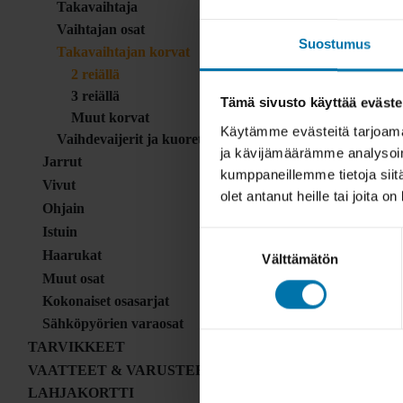
Takavaihtaja
Vaihtajan osat
Suostumus
Takavaihtajan korvat
2 reiällä
3 reiällä
Tämä sivusto käyttää eväste
Muut korvat
Käytämme evästeitä tarjoama
Vaihdevaijerit ja kuoret
ja kävijämäärämme analysoim
Jarrut
kumppaneillemme tietoja siitä
Vivut
olet antanut heille tai joita o
Ohjain
Istuin
Suostumuksen
Haarukat
Välttämätön
valinta
Muut osat
Kokonaiset osasarjat
Sähköpyörien varaosat
TARVIKKEET
VAATTEET & VARUSTEET
LAHJAKORTTI