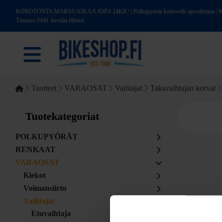
KOROTONTA MAKSUAIKAA JOPA 24KK! | Polkupyörät kotiovelle ajovalmiina | Kotim
Turussa 1940 -luvulta lähtien
Tuotteet
VARAOSAT
Vaihtajat
Takavaihtajan korvat
Tuotekategoriat
POLKUPYÖRÄT
RENKAAT
VARAOSAT
Kiekot
Voimansiirto
Vaihtajat
Etuvaihtaja