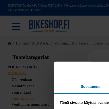
KOROTONTA MAKSUAIKAA JOPA 24KK! | Polkupyörät kotiovelle ajovalmiina | Kotim
Turussa 1940 -luvulta lähtien
Tuotteet
RENKAAT
Vannenauhat
Teravail tubeless v
Tuotekategoriat
POLKUPYÖRÄT
RENKAAT
Ulkorenkaat
Nastarenkaat
Suostumus
Sisärenkaat
Vannenauhat
Tämä sivusto käyttää eväste
Venttiilit ja muuntimet