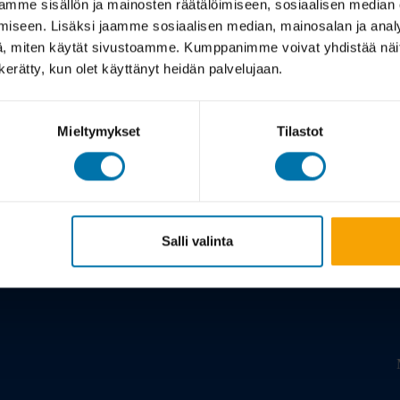
mme sisällön ja mainosten räätälöimiseen, sosiaalisen median
iseen. Lisäksi jaamme sosiaalisen median, mainosalan ja analy
, miten käytät sivustoamme. Kumppanimme voivat yhdistää näitä t
n kerätty, kun olet käyttänyt heidän palvelujaan.
Mieltymykset
Tilastot
Meistä
Salli valinta
Tarina
Viil