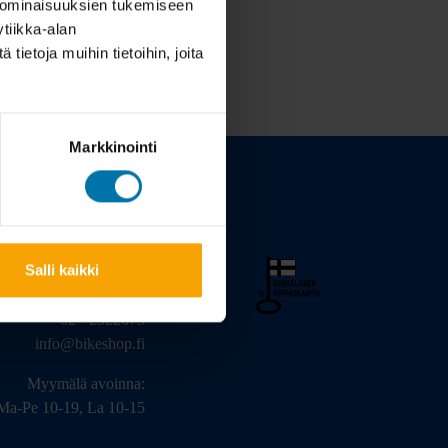
 ominaisuuksien tukemiseen
tiikka-alan
ietoja muihin tietoihin, joita
Markkinointi
Salli kaikki
arinkatu 3, 20320 Turku
02 - 2322675
info@bikeshop.fi
Myymälä avoinna:
Ma-Pe 10-19, La 10-15