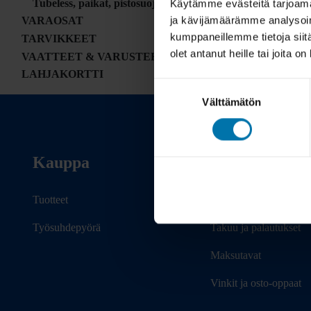
Tubeless, paikat, pistosuojaus
Käytämme evästeitä tarjoama
ja kävijämäärämme analysoim
VARAOSAT
kumppaneillemme tietoja siitä
TARVIKKEET
olet antanut heille tai joita o
VAATTEET & VARUSTEET
LAHJAKORTTI
Suostumuksen
Välttämätön
valinta
Kauppa
Info
Tuotteet
Toimitus
Työsuhdepyörä
Takuu ja palautukset
Maksutavat
Vinkit ja osto-oppaat