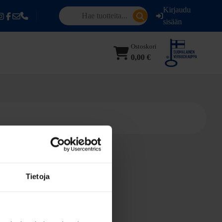
Kirjaudu
sisään
Ostoskori
0,00 €
Tietoja