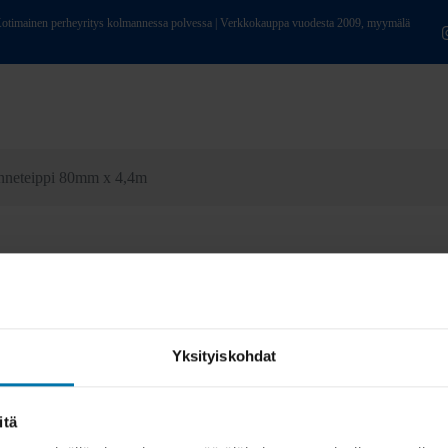
ainen perheyritys kolmannessa polvessa | Verkkokauppa vuodesta 2009, myymälä
anneteippi 80mm x 4,4m
Yksityiskohdat
itä