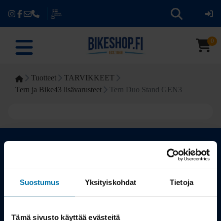
0
Tuotteet
TARVIKKEET
Tern ja Bike43 lisävarusteet
Tern Duo Stand GEN3
Kauppa
Suostumus
Yksityiskohdat
Tietoja
Tuotteet
Tämä sivusto käyttää evästeitä