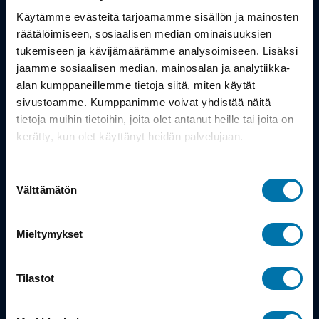
Työsuhdepyörä
Käytämme evästeitä tarjoamamme sisällön ja mainosten
räätälöimiseen, sosiaalisen median ominaisuuksien
Info
tukemiseen ja kävijämäärämme analysoimiseen. Lisäksi
jaamme sosiaalisen median, mainosalan ja analytiikka-
alan kumppaneillemme tietoja siitä, miten käytät
Toimitus
sivustoamme. Kumppanimme voivat yhdistää näitä
Takuu ja palautukset
tietoja muihin tietoihin, joita olet antanut heille tai joita on
kerätty, kun olet käyttänyt heidän palvelujaan.
Maksutavat
Suostumuksen
Vinkit ja osto-oppaat
Välttämätön
valinta
Meistä
Mieltymykset
Tarina
Tilastot