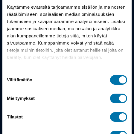
Työsuhdepyörä
Käytämme evästeitä tarjoamamme sisällön ja mainosten
räätälöimiseen, sosiaalisen median ominaisuuksien
Info
tukemiseen ja kävijämäärämme analysoimiseen. Lisäksi
jaamme sosiaalisen median, mainosalan ja analytiikka-
alan kumppaneillemme tietoja siitä, miten käytät
Toimitus
sivustoamme. Kumppanimme voivat yhdistää näitä
Takuu ja palautukset
tietoja muihin tietoihin, joita olet antanut heille tai joita on
kerätty, kun olet käyttänyt heidän palvelujaan.
Maksutavat
Suostumuksen
Vinkit ja osto-oppaat
Välttämätön
valinta
Meistä
Mieltymykset
Tarina
Tilastot