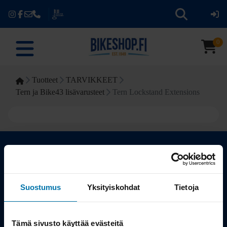
0
Tuotteet
TARVIKKEET
Tern ja Bike43 lisävarusteet
Tern Lockstand Extensions
Kauppa
Suostumus
Yksityiskohdat
Tietoja
Tuotteet
Tämä sivusto käyttää evästeitä