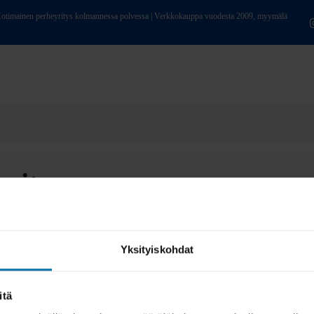
ainen perheyritys kolmannessa polvessa | Verkkokauppa vuodesta 2009, myymälä
mitus
Yksityiskohdat
itä