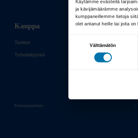
Käytämme evästeitä tarjoama
ja kävijämäärämme analysoim
kumppaneillemme tietoja siitä
olet antanut heille tai joita o
Kauppa
Info
Suostumuksen
Tuotteet
Toimitus
Välttämätön
valinta
Työsuhdepyörä
Takuu ja palautukset
Maksutavat
Vinkit ja osto-oppaat
Tietosuojaseloste
© 