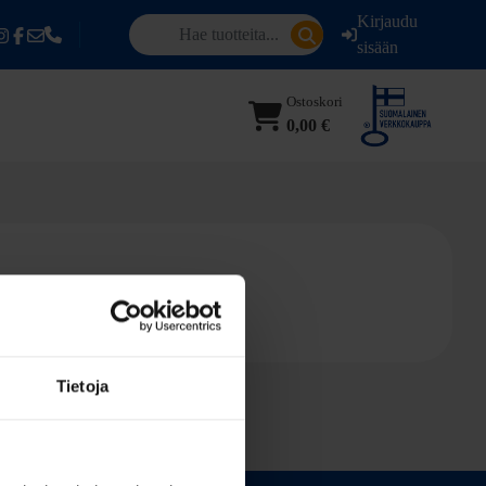
Kirjaudu
sisään
Ostoskori
0,00 €
Tietoja