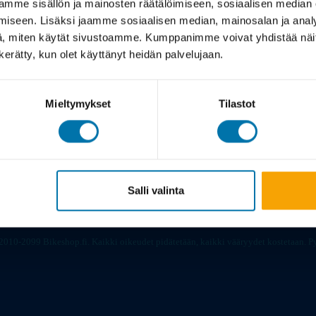
mme sisällön ja mainosten räätälöimiseen, sosiaalisen median
iseen. Lisäksi jaamme sosiaalisen median, mainosalan ja analy
, miten käytät sivustoamme. Kumppanimme voivat yhdistää näitä t
n kerätty, kun olet käyttänyt heidän palvelujaan.
Meistä
Tarina
Viil
Mieltymykset
Tilastot
Salli valinta
2010-2099 Bikeshop.fi. Kaikki oikeudet pidätetään, kaikki vääryydet kostetaan.