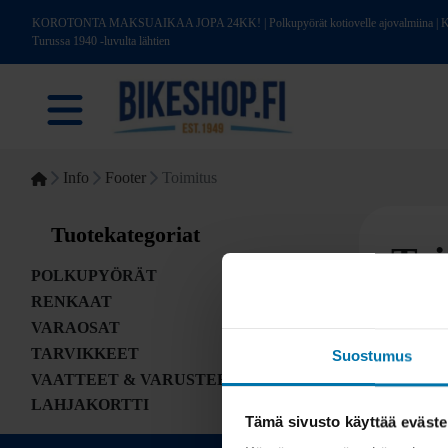
KOROTONTA MAKSUAIKAA JOPA 24KK! | Polkupyörät kotiovelle ajovalmiina | Kotim
Turussa 1940 -luvulta lähtien
Info
Footer
Toimitus
Tuotekategoriat
Toi
POLKUPYÖRÄT
RENKAAT
VARAOSAT
TARVIKKEET
Suostumus
VAATTEET & VARUSTEET
LAHJAKORTTI
Tämä sivusto käyttää eväste