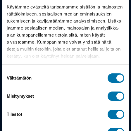
Työsuhdepyörä
Käytämme evästeitä tarjoamamme sisällön ja mainosten
räätälöimiseen, sosiaalisen median ominaisuuksien
Info
tukemiseen ja kävijämäärämme analysoimiseen. Lisäksi
jaamme sosiaalisen median, mainosalan ja analytiikka-
alan kumppaneillemme tietoja siitä, miten käytät
Toimitus
sivustoamme. Kumppanimme voivat yhdistää näitä
Takuu ja palautukset
tietoja muihin tietoihin, joita olet antanut heille tai joita on
kerätty, kun olet käyttänyt heidän palvelujaan.
Maksutavat
Suostumuksen
Vinkit ja osto-oppaat
Välttämätön
valinta
Meistä
Mieltymykset
Tarina
Tilastot