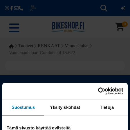
0
Tuotteet
RENKAAT
Vannenauhat
Vannenauhapari Continental 18-622
Kauppa
Suostumus
Yksityiskohdat
Tietoja
Tuotteet
Tämä sivusto käyttää evästeitä