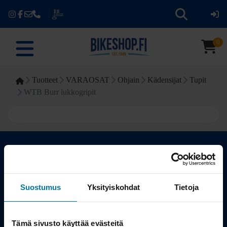
0
Tuotteet
VARAOSAT
Ohjain
Kädensijat
Tupit
WTB Burr lukkogripit
Kauppa
Suostumus
Yksityiskohdat
Tietoja
Tuotteet
Tämä sivusto käyttää evästeitä