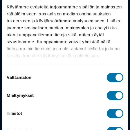
Työsuhdepyörä
Käytämme evästeitä tarjoamamme sisällön ja mainosten
räätälöimiseen, sosiaalisen median ominaisuuksien
Info
tukemiseen ja kävijämäärämme analysoimiseen. Lisäksi
jaamme sosiaalisen median, mainosalan ja analytiikka-
alan kumppaneillemme tietoja siitä, miten käytät
Toimitus
sivustoamme. Kumppanimme voivat yhdistää näitä
Takuu ja palautukset
tietoja muihin tietoihin, joita olet antanut heille tai joita on
kerätty, kun olet käyttänyt heidän palvelujaan.
Maksutavat
Suostumuksen
Vinkit ja osto-oppaat
Välttämätön
valinta
Meistä
Mieltymykset
Tarina
Tilastot