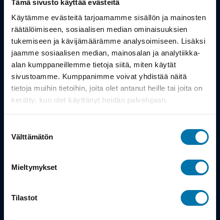
Tämä sivusto käyttää evästeitä
Työsuhdepyörä
Käytämme evästeitä tarjoamamme sisällön ja mainosten
räätälöimiseen, sosiaalisen median ominaisuuksien
tukemiseen ja kävijämäärämme analysoimiseen. Lisäksi
Info
jaamme sosiaalisen median, mainosalan ja analytiikka-
alan kumppaneillemme tietoja siitä, miten käytät
Toimitus
sivustoamme. Kumppanimme voivat yhdistää näitä
tietoja muihin tietoihin, joita olet antanut heille tai joita on
Takuu ja palautukset
kerätty, kun olet käyttänyt heidän palvelujaan.
Maksutavat
Suostumuksen
Vinkit ja osto-oppaat
Välttämätön
valinta
Meistä
Mieltymykset
Tarina
Tilastot