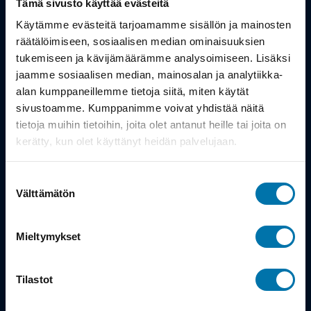
Tämä sivusto käyttää evästeitä
Työsuhdepyörä
Käytämme evästeitä tarjoamamme sisällön ja mainosten
räätälöimiseen, sosiaalisen median ominaisuuksien
tukemiseen ja kävijämäärämme analysoimiseen. Lisäksi
Info
jaamme sosiaalisen median, mainosalan ja analytiikka-
alan kumppaneillemme tietoja siitä, miten käytät
Toimitus
sivustoamme. Kumppanimme voivat yhdistää näitä
tietoja muihin tietoihin, joita olet antanut heille tai joita on
Takuu ja palautukset
kerätty, kun olet käyttänyt heidän palvelujaan.
Maksutavat
Suostumuksen
Vinkit ja osto-oppaat
Välttämätön
valinta
Meistä
Mieltymykset
Tarina
Tilastot