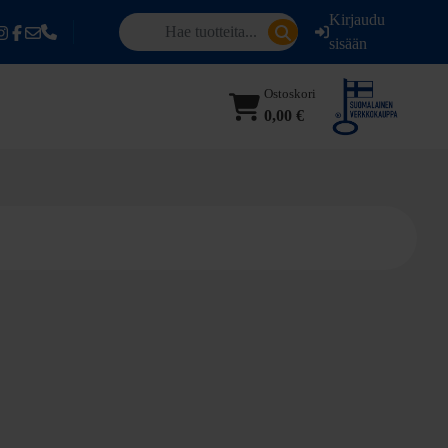
Kirjaudu
sisään
Ostoskori
0,00 €