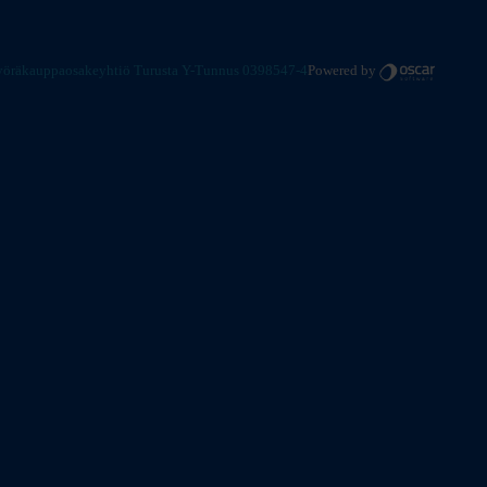
 Pyöräkauppaosakeyhtiö Turusta Y-Tunnus 0398547-4
Powered by