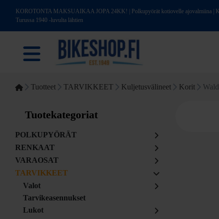
KOROTONTA MAKSUAIKAA JOPA 24KK! | Polkupyörät kotiovelle ajovalmiina | Kotim
Turussa 1940 -luvulta lähtien
Tuotteet
TARVIKKEET
Kuljetusvälineet
Korit
Wald
Tuotekategoriat
POLKUPYÖRÄT
RENKAAT
VARAOSAT
TARVIKKEET
Valot
Tarvikeasennukset
Lukot