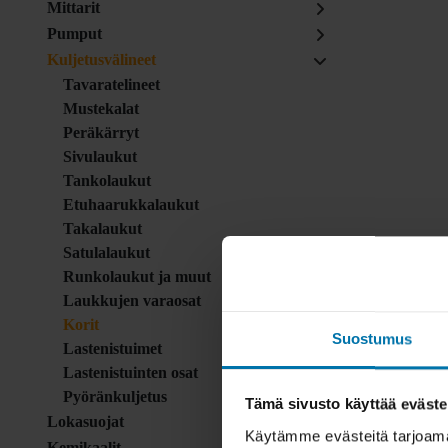
Mittarit
Pumput
Kuljetusvälineet
Tavaratelineet
Mustekalat
Peräkärryt
Sivulaukut
Tankolaukut
Etuhaarukkalaukut
Takalaukut
Satulalaukut
Runkolaukut ja muut
Laukkujen varaosat
Korit
Suostumus
Lastenistuimet
Lastenistuinten osat
Pyöränkuljetus
Tämä sivusto käyttää eväste
Lokasuojat
Käytämme evästeitä tarjoama
Kemikaalit