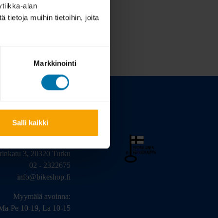
tiikka-alan
ietoja muihin tietoihin, joita
Markkinointi
Salli kaikki
arinkatu 3, 20320 Turku
02 - 2322675
info@bikeshop.fi
Myymälä avoinna:
Ma-Pe 10-19, La 10-15