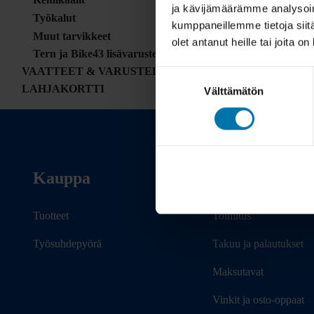
ja kävijämäärämme analysoim
Työkalut
kumppaneillemme tietoja siitä
Muut tarvikkeet
olet antanut heille tai joita o
Tern ja Bike43 lisävarusteet
VAATTEET & VARUSTEET
Suostumuksen
LAHJAKORTTI
Välttämätön
valinta
Kauppa
Info
Tuotteet
Toimitus
Työsuhdepyörä
Takuu ja palautukset
Maksutavat
Vinkit ja osto-oppaat