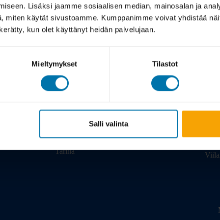
iseen. Lisäksi jaamme sosiaalisen median, mainosalan ja analy
, miten käytät sivustoamme. Kumppanimme voivat yhdistää näitä t
n kerätty, kun olet käyttänyt heidän palvelujaan.
Mieltymykset
Tilastot
Meistä
Salli valinta
Tarina
Viil