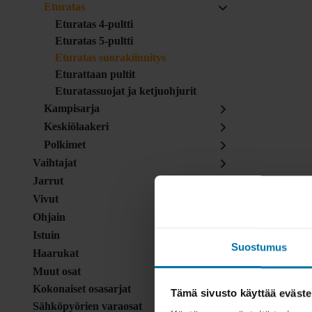
Eturatas
Eturatas 4-pultti
Eturatas 5-pultti
Eturatas suorakiinnitys
Eturattaan pultit
Eturatassuojat ja ketjuohjurit
Kampisarja
Keskiölaakeri
Polkimet
Vaihtajat
Jarrut
Vivut
Ohjain
Istuin
Suostumus
Haarukat
Muut osat
Kokonaiset osasarjat
Tämä sivusto käyttää eväste
Sähköpyörien varaosat