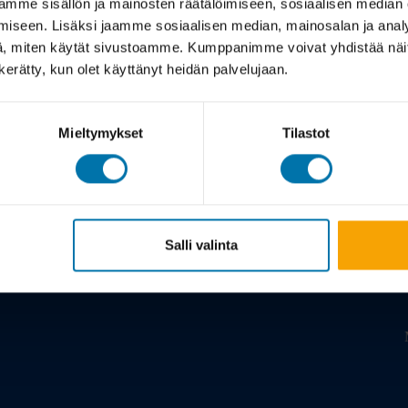
mme sisällön ja mainosten räätälöimiseen, sosiaalisen median
iseen. Lisäksi jaamme sosiaalisen median, mainosalan ja analy
, miten käytät sivustoamme. Kumppanimme voivat yhdistää näitä t
n kerätty, kun olet käyttänyt heidän palvelujaan.
Mieltymykset
Tilastot
Meistä
Tarina
Viil
Salli valinta