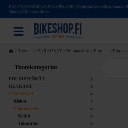
KOROTONTA MAKSUAIKAA JOPA 24KK! | Polkupyörät kotiovelle ajovalmiina | Kotim
Turussa 1940 -luvulta lähtien
Tuotteet
VARAOSAT
Voimansiirto
Eturatas
Eturatas
Tuotekategoriat
POLKUPYÖRÄT
RENKAAT
VARAOSAT
Kiekot
Voimansiirto
Ketjut
Takaratas