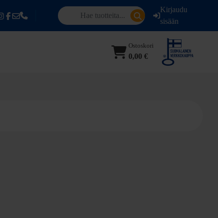
Kirjaudu
sisään
Ostoskori
0,00 €