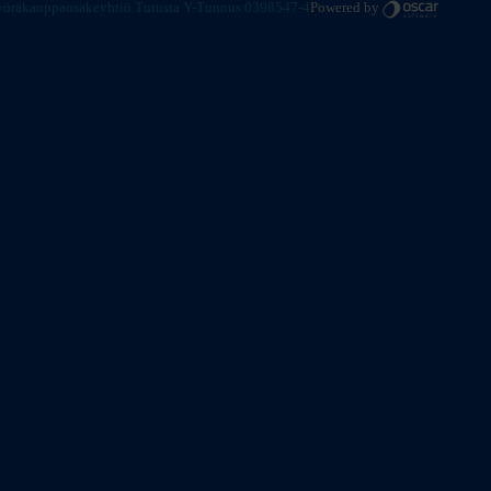
 Pyöräkauppaosakeyhtiö Turusta Y-Tunnus 0398547-4
Powered by