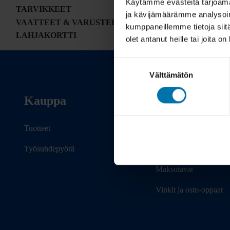
Käytämme evästeitä tarjoama
TARVIKKEET
ja kävijämäärämme analysoim
VAATTEET & VARUSTEET
kumppaneillemme tietoja siitä
LAHJAKORTTI
olet antanut heille tai joita o
Suostumuksen
Välttämätön
valinta
Kauppa
Info
Tuotteet
Toimitus
Työsuhdepyörä
Takuu ja palautukset
Maksutavat
Vinkit ja osto-oppaat