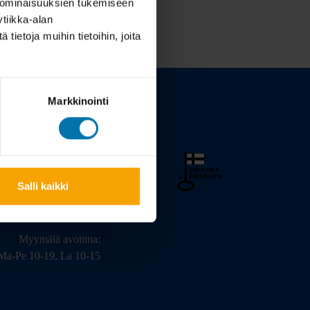
 ominaisuuksien tukemiseen
tiikka-alan
ietoja muihin tietoihin, joita
Markkinointi
arinkatu 3, 20320 Turku
Salli kaikki
02 - 2322675
info@bikeshop.fi
Myymälä avoinna:
Ma-Pe 10-19, La 10-15