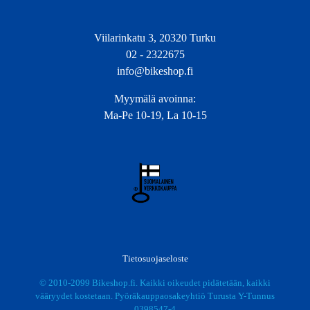
Viilarinkatu 3, 20320 Turku
02 - 2322675
info@bikeshop.fi
Myymälä avoinna:
Ma-Pe 10-19, La 10-15
Tietosuojaseloste
© 2010-2099 Bikeshop.fi. Kaikki oikeudet pidätetään, kaikki
vääryydet kostetaan. Pyöräkauppaosakeyhtiö Turusta Y-Tunnus
0398547-4