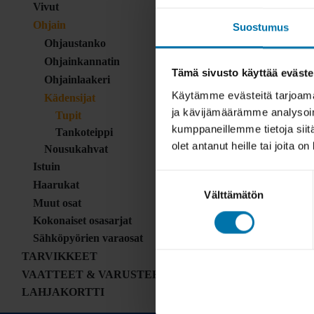
Vivut
Ohjain
Suostumus
Ohjaustanko
Ohjainkannatin
Tämä sivusto käyttää eväste
Ohjainlaakeri
Käytämme evästeitä tarjoama
Kädensijat
ja kävijämäärämme analysoim
Tupit
kumppaneillemme tietoja siitä
Tankoteippi
olet antanut heille tai joita o
Nousukahvat
Istuin
Suostumuksen
Haarukat
Välttämätön
valinta
Muut osat
Kokonaiset osasarjat
Sähköpyörien varaosat
TARVIKKEET
VAATTEET & VARUSTEET
LAHJAKORTTI