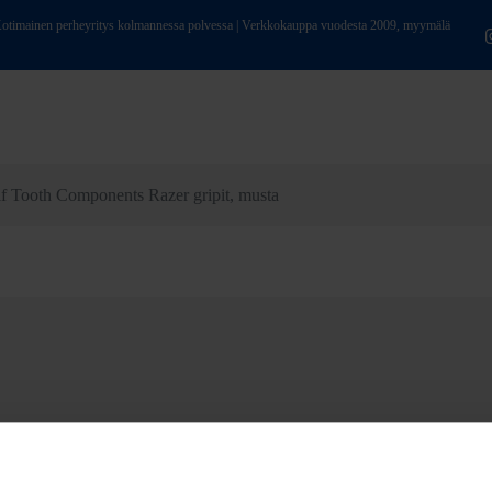
ainen perheyritys kolmannessa polvessa | Verkkokauppa vuodesta 2009, myymälä
f Tooth Components Razer gripit, musta