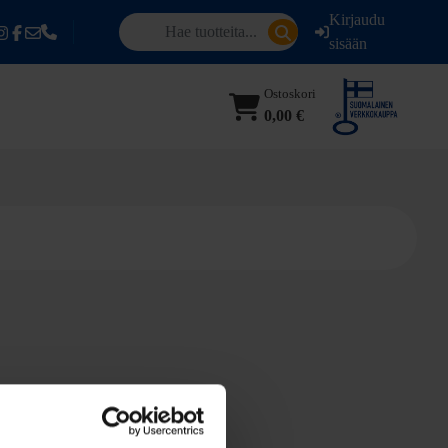
Kirjaudu
sisään
Ostoskori
0,00 €