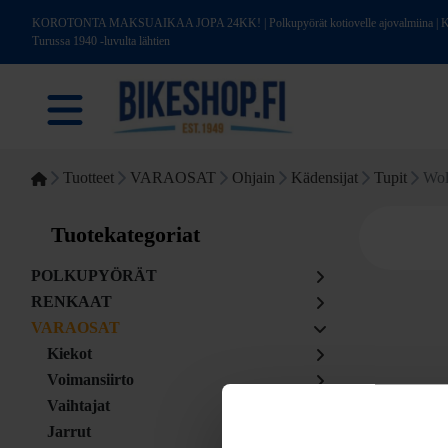
KOROTONTA MAKSUAIKAA JOPA 24KK! | Polkupyörät kotiovelle ajovalmiina | Kotim
Turussa 1940 -luvulta lähtien
Tuotteet
VARAOSAT
Ohjain
Kädensijat
Tupit
Wol
Tuotekategoriat
POLKUPYÖRÄT
RENKAAT
VARAOSAT
Kiekot
Voimansiirto
Vaihtajat
Jarrut