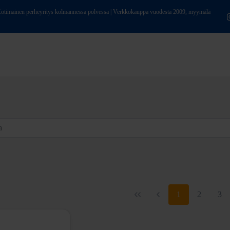
ainen perheyritys kolmannessa polvessa | Verkkokauppa vuodesta 2009, myymälä
1
2
3