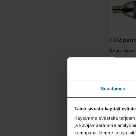
CO2 patr
Varastossa
6,90 €
Tutustu
Suostumus
Tämä sivusto käyttää eväste
Käytämme evästeitä tarjoama
ja kävijämäärämme analysoim
kumppaneillemme tietoja siitä