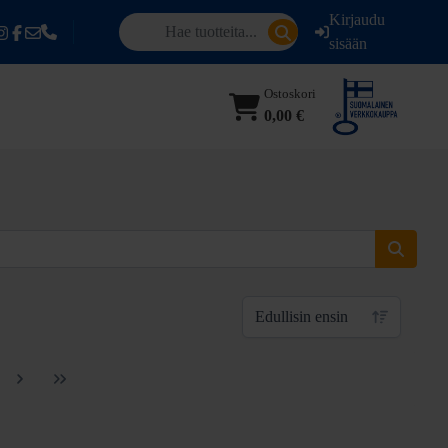
Kirjaudu
sisään
Ostoskori
0,00 €
Edullisin ensin