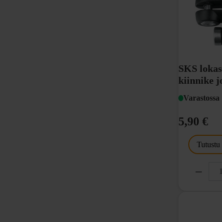
SKS lokas
kiinnike 
Varastossa
5,90 €
Tutustu
2 kpl
kulmamuotoi