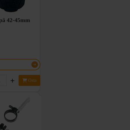
ppä 42-45mm
Osta