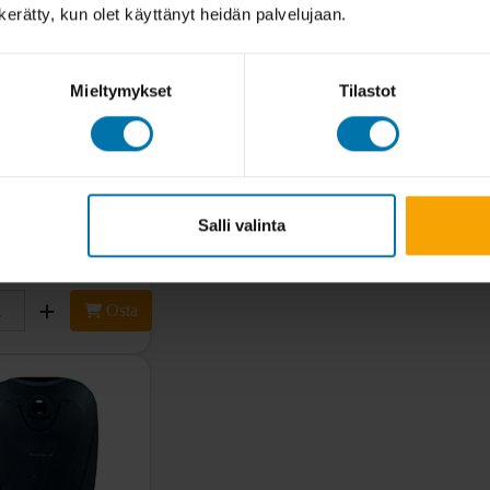
n kerätty, kun olet käyttänyt heidän palvelujaan.
Mieltymykset
Tilastot
ppä 50-60mm MTB
sa
Salli valinta
Osta