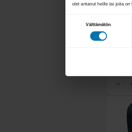
olet antanut heille tai joita o
Suostumuksen
Välttämätön
valinta
Roiskelä
Ei varastos
7,90 €
Tutustu