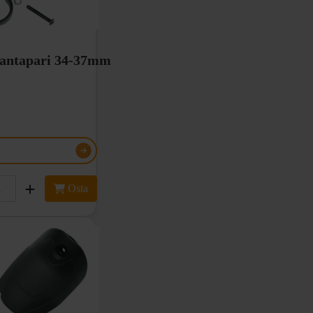
pantapari 34-37mm
Osta
a kaksi pantaa
 mm halkaisijan alajalkoihin
sa esiintyvä valkoinen
ke ei kuulu
.