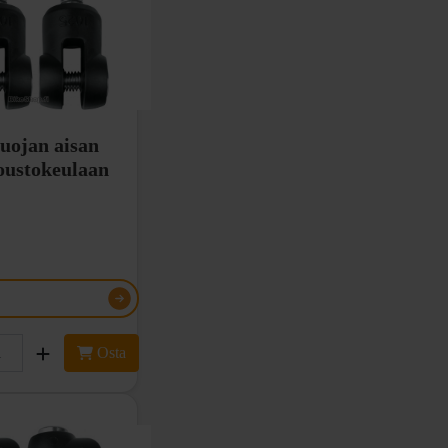
uojan aisan
joustokeulaan
Osta
ilu