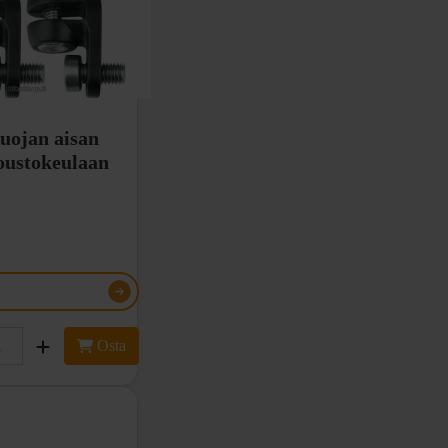
uojan aisan
joustokeulaan
Osta
ltu kiinnike