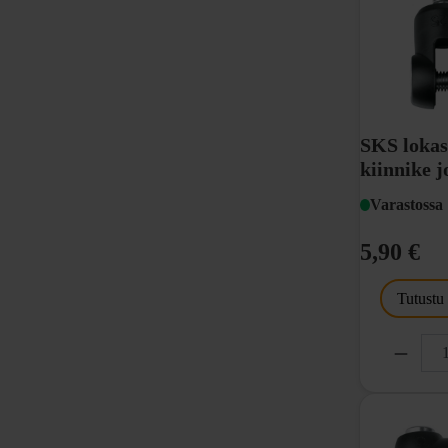
SKS lokas
kiinnike 
Varastossa
5,90 €
Tutustu
2 kpl
suora muoto