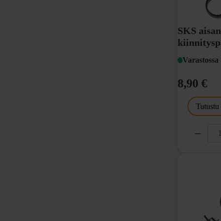
SKS aisan
kiinnitys
Varastossa
8,90 €
Tutustu
Pakkauksess
Sopii 34-37
HUOM Kuvas
aisan kiinni
pakkaukseen