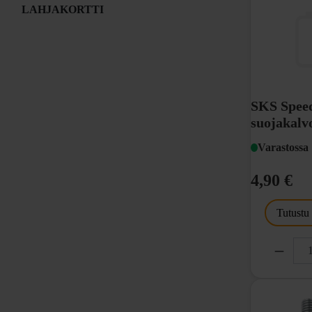
LAHJAKORTTI
SKS Spee
suojakalv
Varastossa
4,90 €
Tutustu
Suojaa runk
kiinnityksel