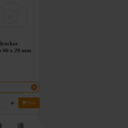
drocker
o 80 x 29 mm
Osta
osi Speedrocker-lokasuojien
tä