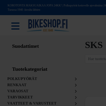
KOROTONTA MAKSUAIKAA JOPA 24KK! | Polkupyörät kotiovelle ajovalmiina | Kotim
Turussa 1940 -luvulta lähtien
SKS
Suodattimet
Tuotekategoriat
POLKUPYÖRÄT
RENKAAT
VARAOSAT
TARVIKKEET
VAATTEET & VARUSTEET