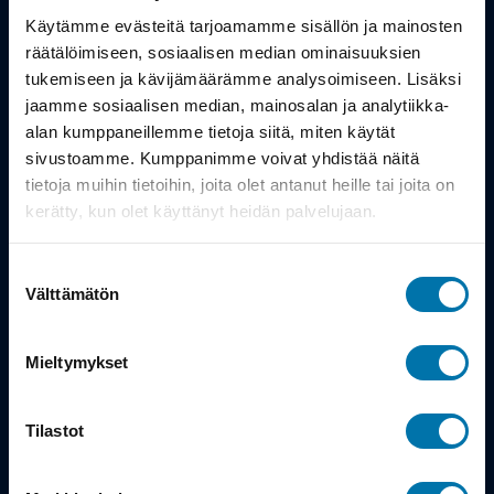
Työsuhdepyörä
Käytämme evästeitä tarjoamamme sisällön ja mainosten
räätälöimiseen, sosiaalisen median ominaisuuksien
Info
tukemiseen ja kävijämäärämme analysoimiseen. Lisäksi
jaamme sosiaalisen median, mainosalan ja analytiikka-
alan kumppaneillemme tietoja siitä, miten käytät
Toimitus
sivustoamme. Kumppanimme voivat yhdistää näitä
Takuu ja palautukset
tietoja muihin tietoihin, joita olet antanut heille tai joita on
kerätty, kun olet käyttänyt heidän palvelujaan.
Maksutavat
Suostumuksen
Vinkit ja osto-oppaat
Välttämätön
valinta
Meistä
Mieltymykset
Tarina
Tilastot