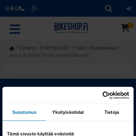
0
Tuotteet
TARVIKKEET
Valot
Dynamovalot
Busch & Müller Secula -dynamotakavalo
Kauppa
Suostumus
Yksityiskohdat
Tietoja
Tuotteet
Tämä sivusto käyttää evästeitä