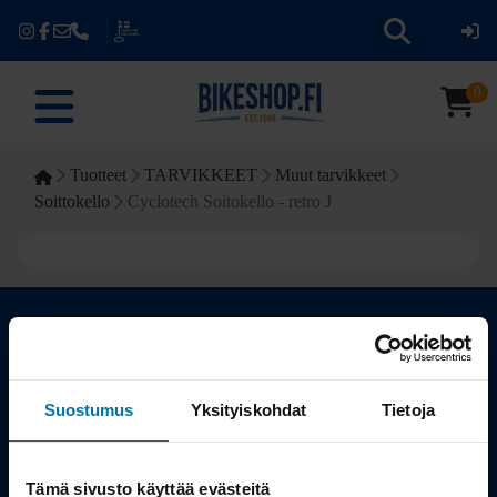
0
Tuotteet
TARVIKKEET
Muut tarvikkeet
Soittokello
Cyclotech Soitokello - retro J
Kauppa
Suostumus
Yksityiskohdat
Tietoja
Tuotteet
Tämä sivusto käyttää evästeitä