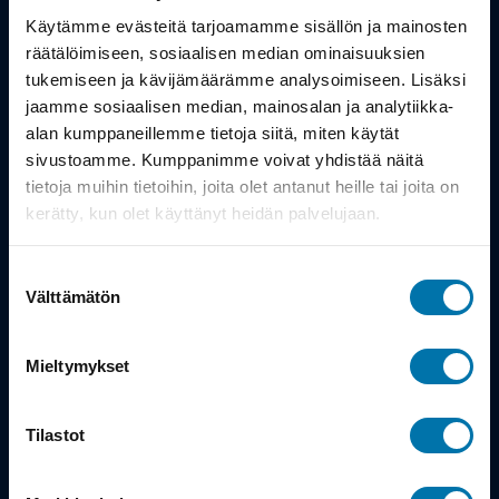
Työsuhdepyörä
Käytämme evästeitä tarjoamamme sisällön ja mainosten
räätälöimiseen, sosiaalisen median ominaisuuksien
Info
tukemiseen ja kävijämäärämme analysoimiseen. Lisäksi
jaamme sosiaalisen median, mainosalan ja analytiikka-
alan kumppaneillemme tietoja siitä, miten käytät
Toimitus
sivustoamme. Kumppanimme voivat yhdistää näitä
Takuu ja palautukset
tietoja muihin tietoihin, joita olet antanut heille tai joita on
kerätty, kun olet käyttänyt heidän palvelujaan.
Maksutavat
Suostumuksen
Vinkit ja osto-oppaat
Välttämätön
valinta
Meistä
Mieltymykset
Tarina
Tilastot