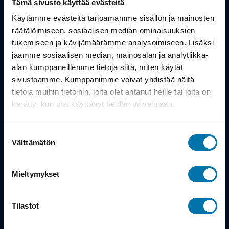
Tämä sivusto käyttää evästeitä
Työsuhdepyörä
Käytämme evästeitä tarjoamamme sisällön ja mainosten
räätälöimiseen, sosiaalisen median ominaisuuksien
tukemiseen ja kävijämäärämme analysoimiseen. Lisäksi
Info
jaamme sosiaalisen median, mainosalan ja analytiikka-
alan kumppaneillemme tietoja siitä, miten käytät
Toimitus
sivustoamme. Kumppanimme voivat yhdistää näitä
tietoja muihin tietoihin, joita olet antanut heille tai joita on
Takuu ja palautukset
kerätty, kun olet käyttänyt heidän palvelujaan.
Maksutavat
Suostumuksen
Vinkit ja osto-oppaat
Välttämätön
valinta
Meistä
Mieltymykset
Tarina
Tilastot