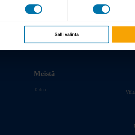
Salli valinta
Meistä
Tarina
Viil