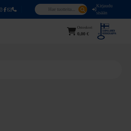
Kirjaudu
sisään
Ostoskori
0,00 €