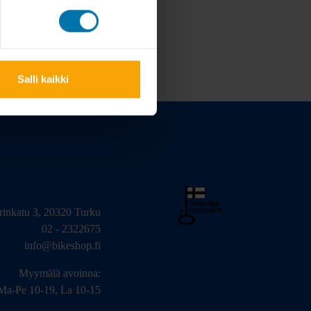
Salli kaikki
arinkatu 3, 20320 Turku
02 - 2322675
info@bikeshop.fi
Myymälä avoinna:
Ma-Pe 10-19, La 10-15