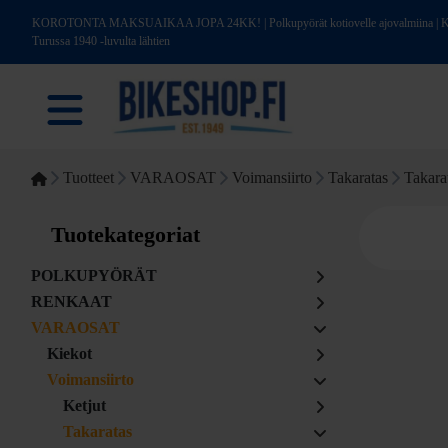
KOROTONTA MAKSUAIKAA JOPA 24KK! | Polkupyörät kotiovelle ajovalmiina | Kotim
Turussa 1940 -luvulta lähtien
Tuotteet
VARAOSAT
Voimansiirto
Takaratas
Takarat
Tuotekategoriat
POLKUPYÖRÄT
RENKAAT
VARAOSAT
Kiekot
Voimansiirto
Ketjut
Takaratas