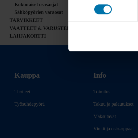
Kokonaiset osasarjat
Sähköpyörien varaosat
TARVIKKEET
VAATTEET & VARUSTEET
LAHJAKORTTI
Kauppa
Info
Tuotteet
Toimitus
Työsuhdepyörä
Takuu ja palautukset
Maksutavat
Vinkit ja osto-oppaat