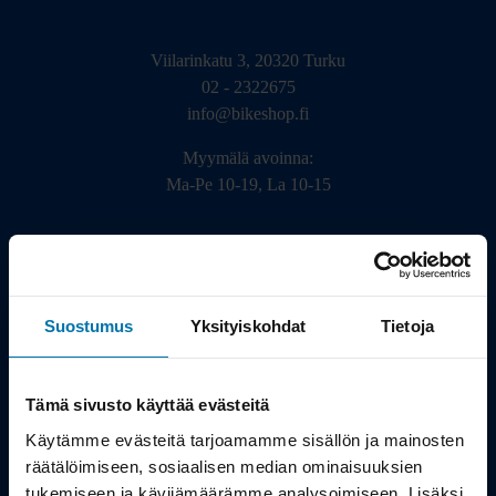
Viilarinkatu 3, 20320 Turku
02 - 2322675
info@bikeshop.fi
Myymälä avoinna:
Ma-Pe 10-19, La 10-15
Suostumus
Yksityiskohdat
Tietoja
Tämä sivusto käyttää evästeitä
Tietosuojaseloste
Käytämme evästeitä tarjoamamme sisällön ja mainosten
© 2010-2099 Bikeshop.fi. Kaikki oikeudet pidätetään, kaikki
räätälöimiseen, sosiaalisen median ominaisuuksien
vääryydet kostetaan. Pyöräkauppaosakeyhtiö Turusta Y-Tunnus
tukemiseen ja kävijämäärämme analysoimiseen. Lisäksi
0398547-4