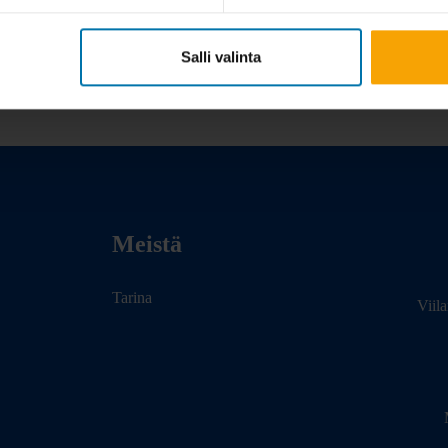
Salli valinta
Meistä
Tarina
Viil