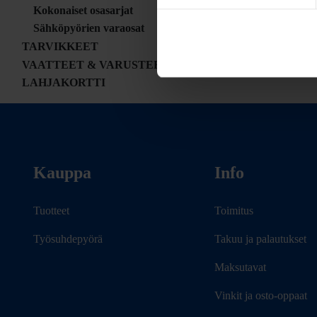
Kokonaiset osasarjat
Sähköpyörien varaosat
TARVIKKEET
VAATTEET & VARUSTEET
LAHJAKORTTI
Kauppa
Info
Tuotteet
Toimitus
Työsuhdepyörä
Takuu ja palautukset
Maksutavat
Vinkit ja osto-oppaat