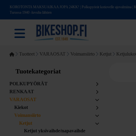
KOROTONTA MAKSUAIKAA JOPA 24KK! | Polkupyörät kotiovelle ajovalmiina | Kotim
Turussa 1940 -luvulta lähtien
Tuotteet
VARAOSAT
Voimansiirto
Ketjut
Ketjulukot
Tuotekategoriat
POLKUPYÖRÄT
RENKAAT
VARAOSAT
Kiekot
Voimansiirto
Ketjut
Ketjut yksivaihde/napavaihde