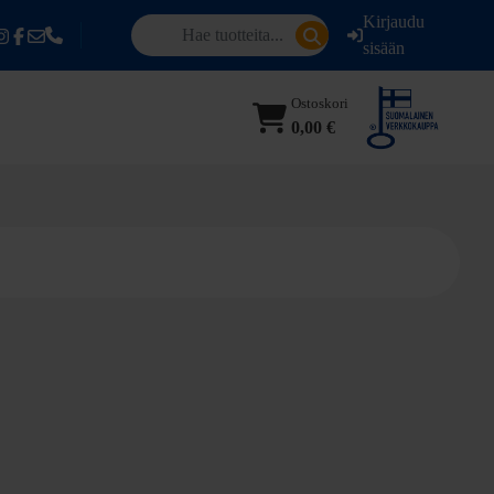
Kirjaudu
sisään
Ostoskori
0,00 €