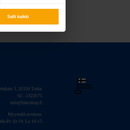
Salli kaikki
arinkatu 3, 20320 Turku
02 - 2322675
info@bikeshop.fi
Myymälä avoinna:
Ma-Pe 10-19, La 10-15