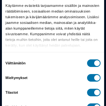
Työsuhdepyörä
Käytämme evästeitä tarjoamamme sisällön ja mainosten
räätälöimiseen, sosiaalisen median ominaisuuksien
Info
tukemiseen ja kävijämäärämme analysoimiseen. Lisäksi
jaamme sosiaalisen median, mainosalan ja analytiikka-
alan kumppaneillemme tietoja siitä, miten käytät
Toimitus
sivustoamme. Kumppanimme voivat yhdistää näitä
Takuu ja palautukset
tietoja muihin tietoihin, joita olet antanut heille tai joita on
kerätty, kun olet käyttänyt heidän palvelujaan.
Maksutavat
Suostumuksen
Vinkit ja osto-oppaat
Välttämätön
valinta
Meistä
Mieltymykset
Tarina
Tilastot