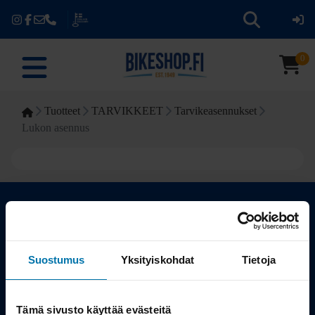
0
Tuotteet
TARVIKKEET
Tarvikeasennukset
Lukon asennus
Kauppa
Suostumus
Yksityiskohdat
Tietoja
Tuotteet
Tämä sivusto käyttää evästeitä