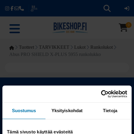
0
Tuotteet
TARVIKKEET
Lukot
Runkolukot
Abus PRO SHIELD X-PLUS 5955 runkolukko
Kauppa
Suostumus
Yksityiskohdat
Tietoja
Tuotteet
Tämä sivusto käyttää evästeitä