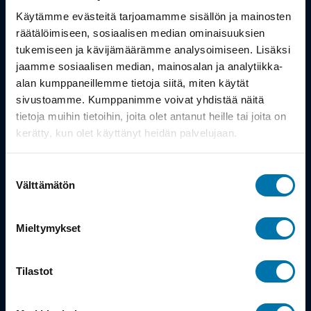
Työsuhdepyörä
Käytämme evästeitä tarjoamamme sisällön ja mainosten
räätälöimiseen, sosiaalisen median ominaisuuksien
Info
tukemiseen ja kävijämäärämme analysoimiseen. Lisäksi
jaamme sosiaalisen median, mainosalan ja analytiikka-
alan kumppaneillemme tietoja siitä, miten käytät
Toimitus
sivustoamme. Kumppanimme voivat yhdistää näitä
Takuu ja palautukset
tietoja muihin tietoihin, joita olet antanut heille tai joita on
kerätty, kun olet käyttänyt heidän palvelujaan.
Maksutavat
Suostumuksen
Vinkit ja osto-oppaat
Välttämätön
valinta
Meistä
Mieltymykset
Tarina
Tilastot