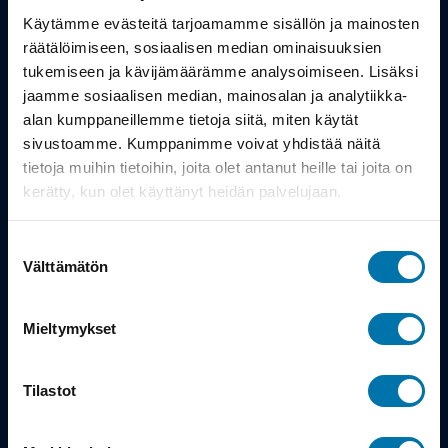
Työsuhdepyörä
Käytämme evästeitä tarjoamamme sisällön ja mainosten
räätälöimiseen, sosiaalisen median ominaisuuksien
Info
tukemiseen ja kävijämäärämme analysoimiseen. Lisäksi
jaamme sosiaalisen median, mainosalan ja analytiikka-
alan kumppaneillemme tietoja siitä, miten käytät
Toimitus
sivustoamme. Kumppanimme voivat yhdistää näitä
Takuu ja palautukset
tietoja muihin tietoihin, joita olet antanut heille tai joita on
kerätty, kun olet käyttänyt heidän palvelujaan.
Maksutavat
Suostumuksen
Vinkit ja osto-oppaat
Välttämätön
valinta
Meistä
Mieltymykset
Tarina
Tilastot