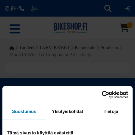
0
Tuotteet
TARVIKKEET
Kemikaalit
Puhdistus
Muc-Off Wheel & Component Brush harja
Kauppa
Suostumus
Yksityiskohdat
Tietoja
Tuotteet
Tämä sivusto käyttää evästeitä