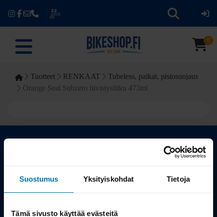
0
Tuotteet
RENKAAT
Tubeless, paikat, pistosuojaus
Orange Seal Subzero tiivistyslitku 473ml
Kauppa
Suostumus
Yksityiskohdat
Tietoja
Tuotteet
Tämä sivusto käyttää evästeitä