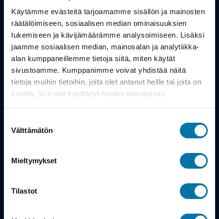
Työsuhdepyörä
Käytämme evästeitä tarjoamamme sisällön ja mainosten
räätälöimiseen, sosiaalisen median ominaisuuksien
Info
tukemiseen ja kävijämäärämme analysoimiseen. Lisäksi
jaamme sosiaalisen median, mainosalan ja analytiikka-
alan kumppaneillemme tietoja siitä, miten käytät
Toimitus
sivustoamme. Kumppanimme voivat yhdistää näitä
Takuu ja palautukset
tietoja muihin tietoihin, joita olet antanut heille tai joita on
kerätty, kun olet käyttänyt heidän palvelujaan.
Maksutavat
Suostumuksen
Vinkit ja osto-oppaat
Välttämätön
valinta
Meistä
Mieltymykset
Tarina
Tilastot