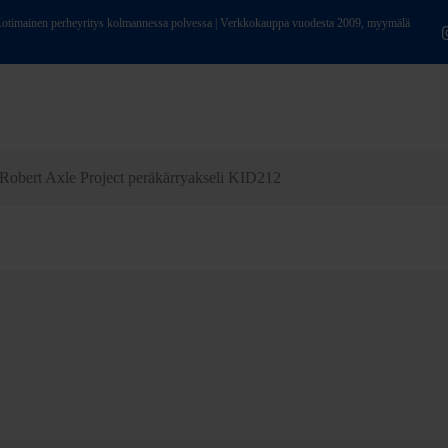
ainen perheyritys kolmannessa polvessa | Verkkokauppa vuodesta 2009, myymälä
Robert Axle Project peräkärryakseli KID212