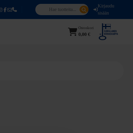
Kirjaudu
sisään
Ostoskori
0,00 €