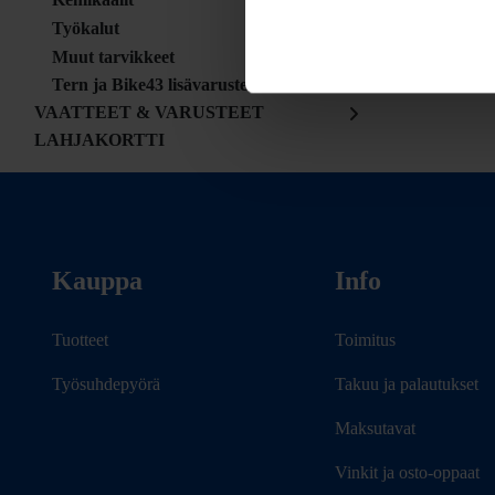
Työkalut
Muut tarvikkeet
Tern ja Bike43 lisävarusteet
VAATTEET & VARUSTEET
LAHJAKORTTI
Kauppa
Info
Tuotteet
Toimitus
Työsuhdepyörä
Takuu ja palautukset
Maksutavat
Vinkit ja osto-oppaat