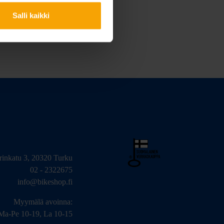
Salli kaikki
arinkatu 3, 20320 Turku
02 - 2322675
info@bikeshop.fi
Myymälä avoinna:
Ma-Pe 10-19, La 10-15