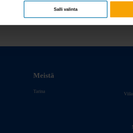
Salli valinta
Meistä
Tarina
Viil