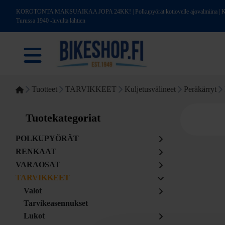
KOROTONTA MAKSUAIKAA JOPA 24KK! | Polkupyörät kotiovelle ajovalmiina | Kotim
Turussa 1940 -luvulta lähtien
Tuotteet
TARVIKKEET
Kuljetusvälineet
Peräkärryt
Tuotekategoriat
POLKUPYÖRÄT
RENKAAT
VARAOSAT
TARVIKKEET
Valot
Tarvikeasennukset
Lukot