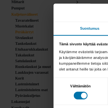
Mittarit
Pumput
Kuljetusvälineet
Tavaratelineet
Mustekalat
Suostumus
Peräkärryt
Sivulaukut
Tankolaukut
Tämä sivusto käyttää eväste
Etuhaarukkalaukut
Käytämme evästeitä tarjoama
Takalaukut
ja kävijämäärämme analysoim
Satulalaukut
kumppaneillemme tietoja siitä
Runkolaukut ja muut
olet antanut heille tai joita o
Laukkujen varaosat
Korit
Suostumuksen
Lastenistuimet
Välttämätön
valinta
Lastenistuinten osat
Pyöränkuljetus
Lokasuojat
Kemikaalit